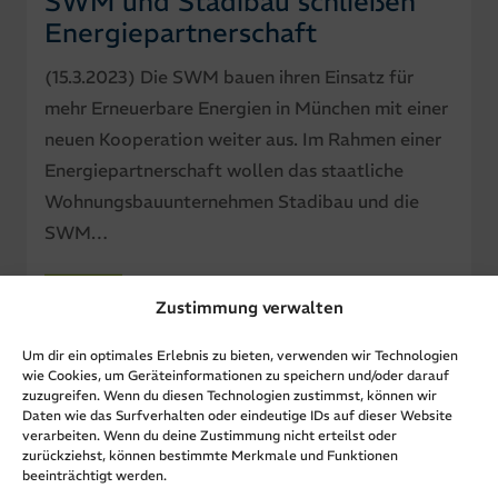
SWM und Stadibau schließen
Energiepartnerschaft
(15.3.2023) Die SWM bauen ihren Einsatz für
mehr Erneuerbare Energien in München mit einer
neuen Kooperation weiter aus. Im Rahmen einer
Energiepartnerschaft wollen das staatliche
Wohnungsbauunternehmen Stadibau und die
SWM…
Zustimmung verwalten
Um dir ein optimales Erlebnis zu bieten, verwenden wir Technologien
wie Cookies, um Geräteinformationen zu speichern und/oder darauf
zuzugreifen. Wenn du diesen Technologien zustimmst, können wir
Daten wie das Surfverhalten oder eindeutige IDs auf dieser Website
verarbeiten. Wenn du deine Zustimmung nicht erteilst oder
zurückziehst, können bestimmte Merkmale und Funktionen
beeinträchtigt werden.