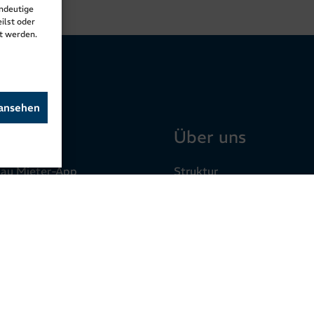
indeutige
ilst oder
t werden.
 ansehen
ice
Über uns
bau Mieter-App
Struktur
oads
Ziele & Werte
mationen
Zahlen & Fakten
kt
Geschichte & Entwicklung
etinteressenten
Aktuelles