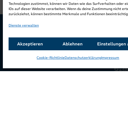
Technologien zustimmst, können wir Daten wie das Surfverhalten oder e
IDs auf dieser Website verarbeiten. Wenn du deine Zustimmung nicht erte
zurückziehst, können bestimmte Merkmale und Funktionen beeinträchtig
Dienste verwalten
Akzeptieren
Ablehnen
Einstellungen
Serv
Schwere-Reiter-Straße 11
Cookie-Richtlinie
Datenschutzerklärung
Impressum
80637 München
Stadi
Downl
Tel.:
+49 89 360002-0
E-Mail:
Infor
kontakt@stadibau.bayern
Konta
Für Mi