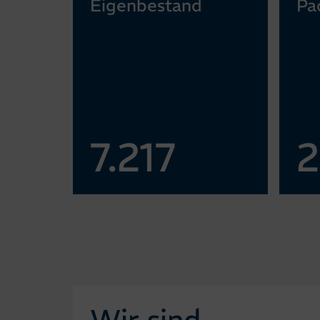
Eigen­bestand
Pa
7.217
2
Wir sind…