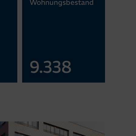
Wohnungs­bestand
9.338