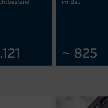
cht­bestand
im Bau
.121
~
825