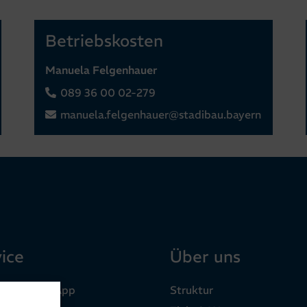
Betriebskosten
Manuela Felgenhauer
089 36 00 02-279
manuela.felgenhauer@stadibau.bayern
ice
Über uns
bau Mieter-App
Struktur