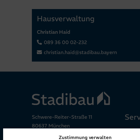
Hausverwaltung
Christian Haid
089 36 00 02-232
christian.haid@stadibau.bayern
Serv
Schwere-Reiter-Straße 11
80637 München
Stadi
Zustimmung verwalten