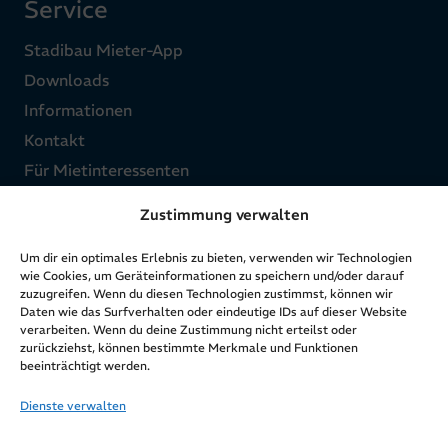
Service
Stadibau Mieter-App
Downloads
Informationen
Kontakt
Für Mietinteressenten
Zustimmung verwalten
Über uns
Um dir ein optimales Erlebnis zu bieten, verwenden wir Technologien
wie Cookies, um Geräteinformationen zu speichern und/oder darauf
Struktur
zuzugreifen. Wenn du diesen Technologien zustimmst, können wir
Daten wie das Surfverhalten oder eindeutige IDs auf dieser Website
Ziele & Werte
verarbeiten. Wenn du deine Zustimmung nicht erteilst oder
Zahlen & Fakten
zurückziehst, können bestimmte Merkmale und Funktionen
beeinträchtigt werden.
Geschichte & Entwicklung
Aktuelles
Dienste verwalten