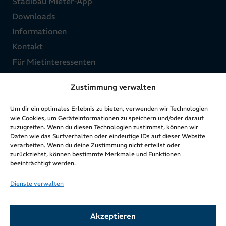
Stadibau Mieter-App
Downloads
Informationen
Kontakt
Für Mietinteressenten
Zustimmung verwalten
Über uns
Um dir ein optimales Erlebnis zu bieten, verwenden wir Technologien
Struktur
wie Cookies, um Geräteinformationen zu speichern und/oder darauf
zuzugreifen. Wenn du diesen Technologien zustimmst, können wir
Ziele & Werte
Daten wie das Surfverhalten oder eindeutige IDs auf dieser Website
verarbeiten. Wenn du deine Zustimmung nicht erteilst oder
Zahlen & Fakten
zurückziehst, können bestimmte Merkmale und Funktionen
Geschichte & Entwicklung
beeinträchtigt werden.
Aktuelles
Dienste verwalten
Rechtliches
Akzeptieren