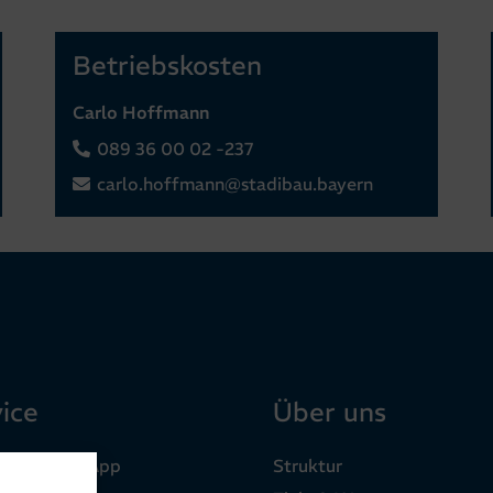
Betriebskosten
Carlo Hoffmann
089 36 00 02 -237
carlo.hoffmann@stadibau.bayern
ice
Über uns
bau Mieter-App
Struktur