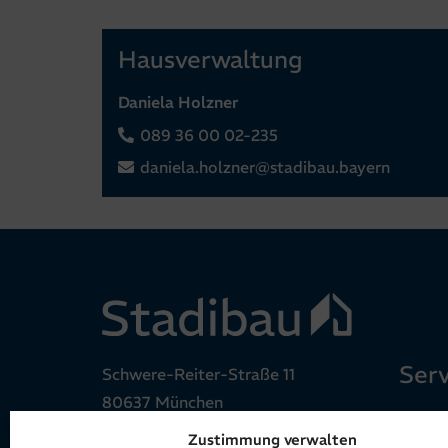
Hausverwaltung
Daniela Holzner
089 36 00 02-235
daniela.holzner@stadibau.bayern
Serv
Schwere-Reiter-Straße 11
80637 München
Stadi
Zustimmung verwalten