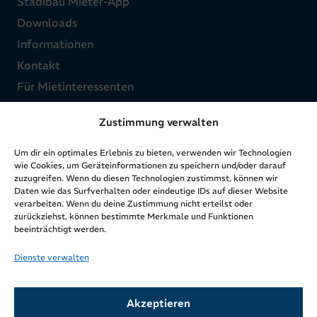
Stadibau Mieter-App
Downloads
Informationen
Kontakt
Für Mietinteressenten
Zustimmung verwalten
Über uns
Um dir ein optimales Erlebnis zu bieten, verwenden wir Technologien
Struktur
wie Cookies, um Geräteinformationen zu speichern und/oder darauf
zuzugreifen. Wenn du diesen Technologien zustimmst, können wir
Ziele & Werte
Daten wie das Surfverhalten oder eindeutige IDs auf dieser Website
verarbeiten. Wenn du deine Zustimmung nicht erteilst oder
Zahlen & Fakten
zurückziehst, können bestimmte Merkmale und Funktionen
Geschichte & Entwicklung
beeinträchtigt werden.
Aktuelles
Dienste verwalten
Rechtliches
Akzeptieren