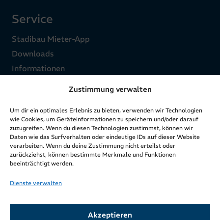
Service
Stadibau Mieter-App
Downloads
Informationen
Kontakt
Zustimmung verwalten
Für Mietinteressenten
Um dir ein optimales Erlebnis zu bieten, verwenden wir Technologien
wie Cookies, um Geräteinformationen zu speichern und/oder darauf
zuzugreifen. Wenn du diesen Technologien zustimmst, können wir
Über uns
Daten wie das Surfverhalten oder eindeutige IDs auf dieser Website
verarbeiten. Wenn du deine Zustimmung nicht erteilst oder
Struktur
zurückziehst, können bestimmte Merkmale und Funktionen
beeinträchtigt werden.
Ziele & Werte
Zahlen & Fakten
Dienste verwalten
Geschichte & Entwicklung
Aktuelles
Akzeptieren