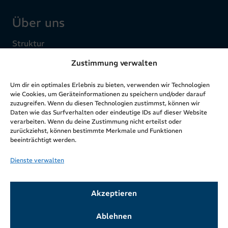
Über uns
Struktur
Ziele & Werte
Zustimmung verwalten
Zahlen & Fakten
Um dir ein optimales Erlebnis zu bieten, verwenden wir Technologien
Geschichte & Entwicklung
wie Cookies, um Geräteinformationen zu speichern und/oder darauf
Aktuelles
zuzugreifen. Wenn du diesen Technologien zustimmst, können wir
Daten wie das Surfverhalten oder eindeutige IDs auf dieser Website
verarbeiten. Wenn du deine Zustimmung nicht erteilst oder
zurückziehst, können bestimmte Merkmale und Funktionen
Rechtliches
beeinträchtigt werden.
Dienste verwalten
Impressum
Datenschutzerklärung
Cookie-Richtlinie (EU)
Akzeptieren
Ablehnen
Wir beziehen uns in der Ansprache auf unserer Webseite immer