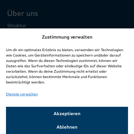
Über uns
Struktur
Ziele & Werte
Zustimmung verwalten
Zahlen & Fakten
Um dir ein optimales Erlebnis zu bieten, verwenden wir Technologien
Geschichte & Entwicklung
wie Cookies, um Geräteinformationen zu speichern und/oder darauf
Aktuelles
zuzugreifen. Wenn du diesen Technologien zustimmst, können wir
Daten wie das Surfverhalten oder eindeutige IDs auf dieser Website
verarbeiten. Wenn du deine Zustimmung nicht erteilst oder
zurückziehst, können bestimmte Merkmale und Funktionen
Rechtliches
beeinträchtigt werden.
Dienste verwalten
Impressum
Datenschutzerklärung
Cookie-Richtlinie (EU)
Akzeptieren
Ablehnen
Wir beziehen uns in der Ansprache auf unserer Webseite immer